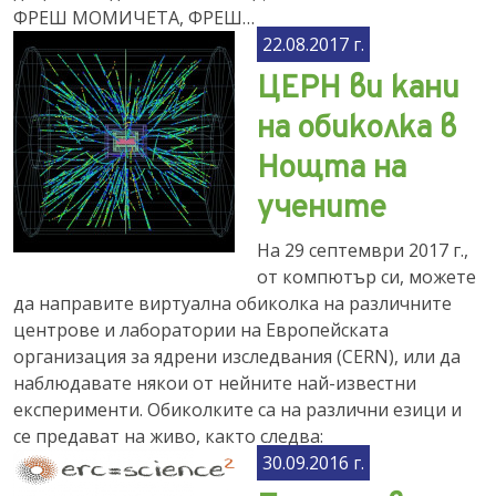
ФРЕШ МОМИЧЕТА, ФРЕШ…
22.08.2017 г.
ЦЕРН ви кани
на обиколка в
Нощта на
учените
На 29 септември 2017 г.,
от компютър си, можете
да направите виртуална обиколка на различните
центрове и лаборатории на Европейската
организация за ядрени изследвания (CERN), или да
наблюдавате някои от нейните най-известни
експерименти. Обиколките са на различни езици и
се предават на живо, както следва:
30.09.2016 г.