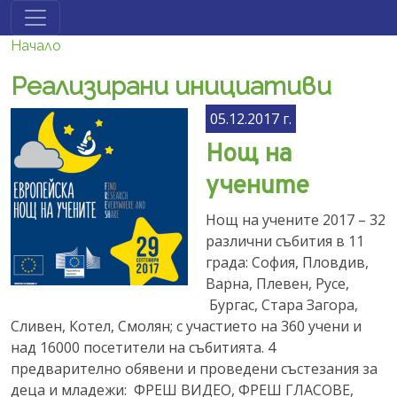
Премини към основното съдържание
Начало
Реализирани инициативи
05.12.2017 г.
Нощ на
учените
Нощ на учените 2017 – 32
различни събития в 11
града: София, Пловдив,
Варна, Плевен, Русе,
Бургас, Стара Загора,
Сливен, Котел, Смолян; с участието на 360 учени и
над 16000 посетители на събитията. 4
предварително обявени и проведени състезания за
деца и младежи: ФРЕШ ВИДЕО, ФРЕШ ГЛAСОВЕ,