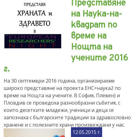
Представяне
на Наука-на-
квадрат по
време на
Нощта на
учените 2016
г.
На 30 септември 2016 година, организирахме
широко представяне на проекта ЕНС=наука2 по
време на Нощта на учените. В София, Плевен) и
Пловдив се проведоха разнообразни събития, с
които десетките младежи, ученици и деца се
запознаха с българските традиции за здравословно
хранене и с полезните храни произвеждани у нас.
12.05.2015 г.