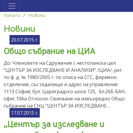
Премини към основното съдържание
Начало
Новини
Новини
20.07.2015 г.
Общо събрание на ЦИА
До: Членовете на Сдружение с нестопанска цел
“ЦЕНТЪР ЗА ИЗСЛЕДВАНЕ И АНАЛИЗИ” /ЦИА/, рег.
по ф. д. № 1980/2005 г. по описа на СГС, фирмено
отделение, със седалище и адрес на управление:
1113 София, бул. Цариградско шосе 125, бл.26Б-БАН,
офис 106а Относно: Свикване на извънредно Общо
събрание на СНЦ “ЦЕНТЪР ЗА ИЗСЛЕДВАНЕ…
17.07.2015 г.
„Център за изследване и