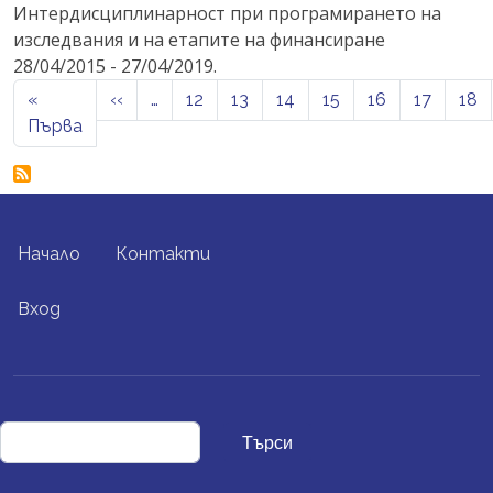
Интердисциплинарност при програмирането на
изследвания и на етапите на финансиране
28/04/2015 - 27/04/2019.
Pagination
Previous page
«
‹‹
…
12
13
14
15
16
17
18
First page
Първа
FOOTER MENU
Начало
Контакти
USER ACCOUNT MENU
Вход
Търси