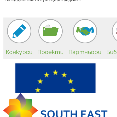
на Сдружението бул. „Цариградско…
Конкурси
Проекти
Партньори
Биб