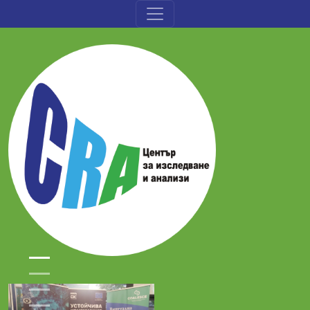
Премини към основното съдържание