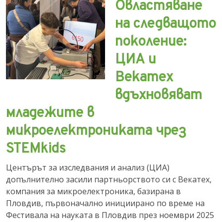
Овластяване
на следващото
поколение:
ЦИА и
Векатех
вдъхновяват
младежите в
микроелектрониката чрез
STEMkids
Центърът за изследвания и анализ (ЦИА)
допълнително засили партньорството си с Векатех,
компания за микроелектроника, базирана в
Пловдив, първоначално инициирано по време на
Фестивала на науката в Пловдив през ноември 2025