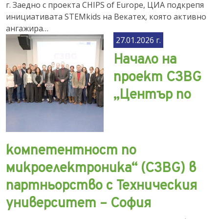
г. Заедно с проекта CHIPS of Europe, ЦИА подкрепя
инициативата STEMkids на Векатех, която активно
ангажира…
27.01.2026 г.
Начало на
проект C3BG
„Център по
компетентност по
микроелектроника“ (C3BG) в
партньорство с Техническия
университет – София