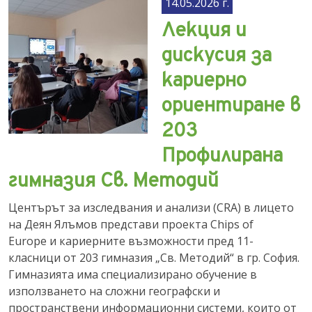
14.05.2026 г.
Лекция и
дискусия за
кариерно
ориентиране в
203
Профилирана
гимназия Св. Методий
Центърът за изследвания и анализи (CRA) в лицето
на Деян Ялъмов представи проекта Chips of
Europe и кариерните възможности пред 11-
класници от 203 гимназия „Св. Методий“ в гр. София.
Гимназията има специализирано обучение в
използването на сложни географски и
пространствени информационни системи, които от