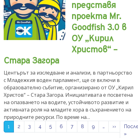
представя
проекта Mr.
Goodfish 3.0 в
ОУ „Кирил
Христов“ –
Стара Загора
Центърът за изследване и анализи, в партньорство
с Младежкия воден парламент, ще се включи в
образователно събитие, организирано от ОУ „Кирил
Христов“ – Стара Загора. Инициативата е посветена
на опазването на водите, устойчивото развитие и
активната роля на младите хора в съхранението на
природните ресурси. По време на…
Pagination
Next pag
1
2
3
4
5
6
7
8
9
…
››
Посл
Last
»