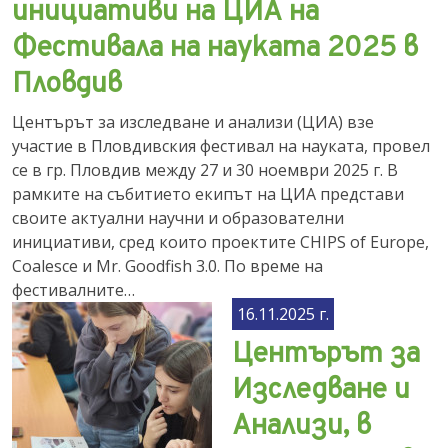
инициативи на ЦИА на
Фестивала на науката 2025 в
Пловдив
Центърът за изследване и анализи (ЦИА) взе
участие в Пловдивския фестивал на науката, провел
се в гр. Пловдив между 27 и 30 ноември 2025 г. В
рамките на събитието екипът на ЦИА представи
своите актуални научни и образователни
инициативи, сред които проектите CHIPS of Europe,
Coalesce и Mr. Goodfish 3.0. По време на
фестивалните…
16.11.2025 г.
Центърът за
Изследване и
Анализи, в