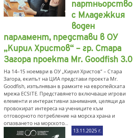
партньорство
с Младежкия
воден
парламент, представи в ОУ
„Кирил Христов“ – гр. Стара
Загора проекта Mr. Goodfish 3.0
На 14–15 ноември в ОУ „Кирил Христов“ – Стара
Загора, екипът на ЦИА представи проекта Mr.
Goodfish, изпълняван в рамките на европейската
мрежа ECSITE. Представянето включваше игрови
елементи и интерактивни занимания, целящи да
провокират интереса на учениците към
отговорното потребление на морска храна и
опазването на морското…
13.11.2025 г.