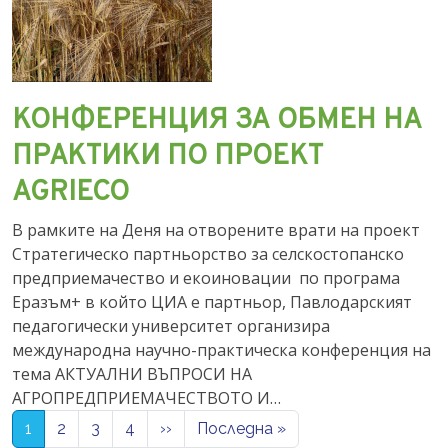
КОНФЕРЕНЦИЯ ЗА ОБМЕН НА
ПРАКТИКИ ПО ПРОЕКТ
AGRIECO
В рамките на Деня на отворените врати на проект
Стратегическо партньорство за селскостопанско
предприемачество и екоиновации по програма
Еразъм+ в който ЦИА е партньор, Павлодарският
педагогически университет организира
международна научно-практическа конференция на
тема АКТУАЛНИ ВЪПРОСИ НА
АГРОПРЕДПРИЕМАЧЕСТВОТО И…
Pagination
Next page
Last page
1
2
3
4
››
Последна »