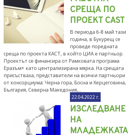
СРЕЩА ПО
ПРОЕКТ CAST
В периода 6-8 май тази
година, в Букурещ се
проведе поредната
среща по проекта КАСТ, в който ЦИА е партньор.
Проектът се финансира от Рамковата програма
Еразъм+ като централизирана мярка. На срещата
присъстваха, представители на всички партньори
от консорциума: Черна гора, Босна и Херцеговина,
България, Северна Македония,…
22.04.2022 г.
ИЗСЛЕДВАНЕ
НА
МЛАДЕЖКАТА