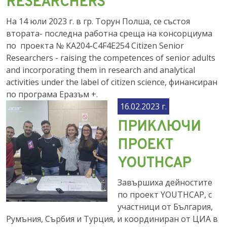
RESEARCHERS
На 14 юли 2023 г. в гр. Торун Полша, се състоя
втората- последна работна среща на консорциума
по проекта № KA204-C4F4E254 Citizen Senior
Researchers - raising the competences of senior adults
and incorporating them in research and analytical
activities under the label of citizen science, финансиран
по програма Еразъм +.
16.02.2023 г.
ПРИКЛЮЧИ
ПРОЕКТ
YOUTHCAP
Завършиха дейностите
по проект YOUTHCAP, с
участници от България,
Румъния, Сърбия и Турция, и координиран от ЦИА в