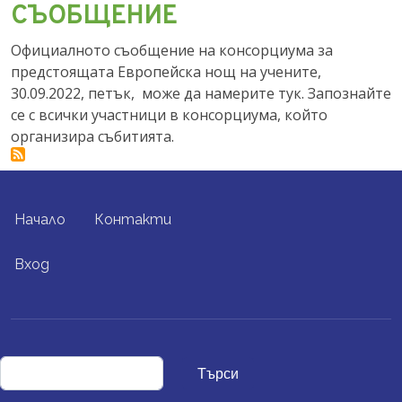
СЪОБЩЕНИЕ
Официалното съобщение на консорциума за
предстоящата Европейска нощ на учените,
30.09.2022, петък, може да намерите тук. Запознайте
се с всички участници в консорциума, който
организира събитията.
FOOTER MENU
Начало
Контакти
USER ACCOUNT MENU
Вход
Търси