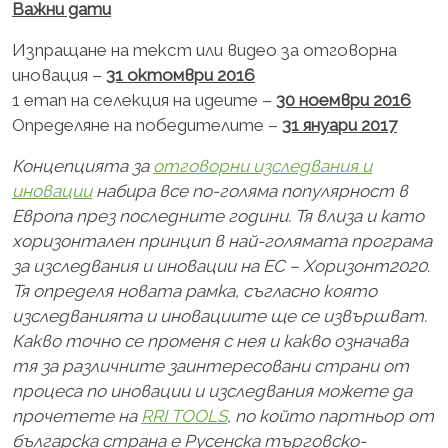
Важни дати
Изпращане на текст или видео за отговорна
иновация –
31 октомври 2016
1 етап на селекция на идеите –
30 ноември 2016
Определяне на победителите –
31 януари 2017
Концепцията за
отговорни изследвания и
иновации
набира все по-голяма популярност в
Европа през последните години. Тя влиза и като
хоризонтален принцип в най-голямата програма
за изследвания и иновации на ЕС – Хоризонт2020.
Тя определя новата рамка, съгласно която
изследванията и иновациите ще се извършват.
Какво точно се променя с нея и какво означава
тя за различните заинтересовани страни от
процеса по иновации и изследвания можете да
прочетете на
RRI TOOLS
, по който партньор
от
българска страна е Русенска търговско-