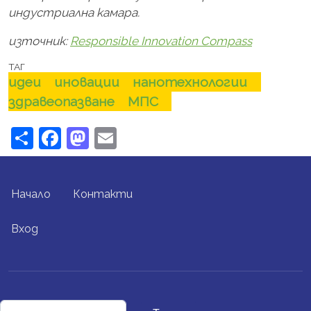
индустриална камара.
източник:
Responsible Innovation Compass
ТАГ
идеи
иновации
нанотехнологии
здравеопазване
МПС
Share
Facebook
Mastodon
Email
FOOTER MENU
Начало
Контакти
USER ACCOUNT MENU
Вход
Търси