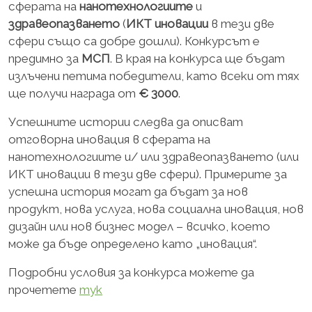
сферата на
нанотехнологиите
и
здравеопазването
(
ИКТ иновации
в тези две
сфери също са добре дошли). Конкурсът е
предимно за
МСП
. В края на конкурса ще бъдат
излъчени петима победители, като всеки от тях
ще получи награда от
€ 3000
.
Успешните истории следва да описват
отговорна иновация в сферата на
нанотехнологиите и/ или здравеопазването (или
ИКТ иновации в тези две сфери). Примерите за
успешна история могат да бъдат за нов
продукт, нова услуга, нова социална иновация, нов
дизайн или нов бизнес модел – всичко, което
може да бъде определено като „иновация“.
Подробни условия за конкурса можете да
прочетете
тук