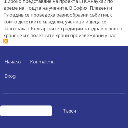
широко представяне на проекта ЕНС=наука2 по
време на Нощта на учените. В София, Плевен) и
Пловдив се проведоха разнообразни събития, с
които десетките младежи, ученици и деца се
запознаха с българските традиции за здравословно
хранене и с полезните храни произвеждани у нас.
FOOTER MENU
Начало
Контакти
USER ACCOUNT MENU
Вход
Търси