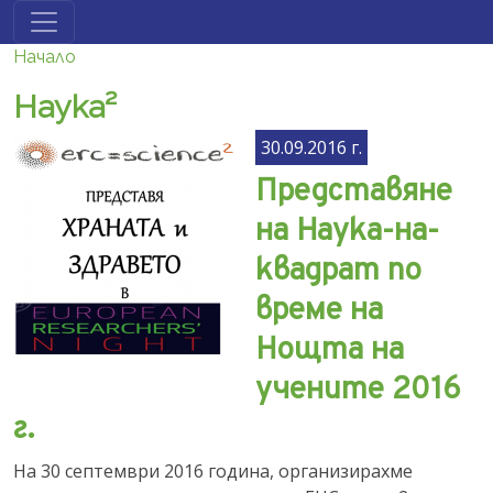
Премини към основното съдържание
Начало
Наука²
30.09.2016 г.
Представяне
на Наука-на-
квадрат по
време на
Нощта на
учените 2016
г.
На 30 септември 2016 година, организирахме