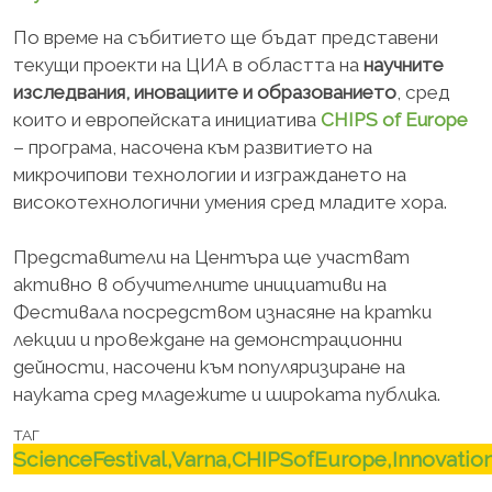
По време на събитието ще бъдат представени
текущи проекти на
ЦИА
в областта на
научните
изследвания, иновациите и образованието
, сред
които и европейската инициатива
CHIPS
of
Europe
– програма, насочена към развитието на
микрочипови технологии и изграждането на
високотехнологични умения сред младите хора.
Представители на Центъра ще участват
активно в обучителните инициативи на
Фестивала посредством изнасяне на кратки
лекции и провеждане на демонстрационни
дейности, насочени към популяризиране на
науката сред младежите и широката публика.
ТАГ
ScienceFestival,Varna,CHIPSofEurope,Innovatio