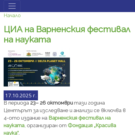
Премини към основното съдържание
Начало
ЦИА на Варненския фестивал
на науката
17.10.2025 г.
В периода
23–
26 октомври
тази година
Центърът за изследване и анализи се включва в
4-ото издание на
Варненския фестивал на
науката
, организиран от
Фондация „Красива
наука“
.