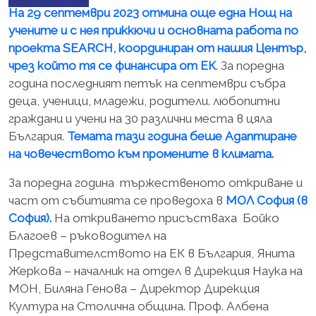
На 29 септември 2023 отмина още една Нощ на
учените и с нея приккючи и основната работа по
проекта SEARCH,
координиран от нашия Център,
чрез който тя се финансира от ЕК
. За поредна
година последният петък на септември събра
деца, ученици, младежи, родители. любопитни
граждани и учени на 30 различни места в цяла
България.
Темата тази година беше Адаптиране
на човечеството към промените в климата.
За поредна година тържественото откриване и
част от събитията се проведоха в
МОЛ София (в
София).
На откриването присъстваха Бойко
Благоев – ръководител на
Представителството на ЕК в България, Янита
Жеркова – началник на отдел в Дирекция Наука на
МОН, Биляна Генова – Директор Дирекция
Култура на Столична община. Проф. Албена