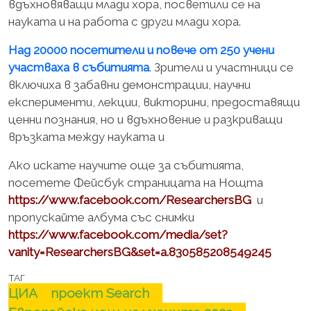
вдъхновяващи млади хора, посветили се на
науката и на работа с други млади хора.
Над 20000 посетители и повече от 250 учени
участваха в събитията
. Зрители и участници се
включиха в забавни демонстрации, научни
експерименти, лекции, викторини, предоставящи
ценни познания, но и вдъхновение и разкриващи
връзката между науката и
Ако искате научите още за събитията,
посетете Фейсбук страницата на Нощта
https://www.facebook.com/ResearchersBG
и
пропускайте албума със снимки
https://www.facebook.com/media/set?
vanity=ResearchersBG&set=a.830585208549245
ТАГ
ЦИА
проект Search