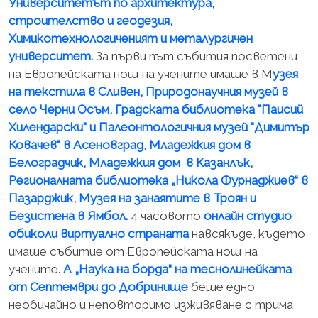
Университетът по архитектура,
строителство и геодезия,
Химикотехнологиченият и металургичен
университет.
За първи път събития посветени
на Европейската нощ на учените имаше в М
узея
на текстила в Сливен, Природонаучния музей в
село Черни Осъм, Градската библиотека "Паисий
Хилендарски" и Палеонтологичния музей "Димитър
Ковачев" в Асеновград, Младежкия дом в
Белоградчик, Младежкия дом в Казанлък,
Регионалната библиотека „Никола Фурнаджиев“ в
Пазарджик, Музея на занаятите в Троян и
Безистена в Ямбол.
4 часовото
онлайн студио
обиколи виртуално страната
навсякъде, където
имаше събитие от Европейската нощ на
учените.
А „Наука на борда“ на теснолинейката
от Септември до Добринище
беше едно
необичайно и неповторимо изживяване с трима