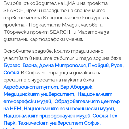
Вуцова, ръководител на ЦИА и на проекта
SEARCH, връчи наградите на спечелилите
първите места в националните конкурси на
проекта - Подкастите Млади гласове и
Творчески проект SEARCH, и Маратона за
дигитални картографски умения.
Основните градове, които традиционно
участват в нашите събития и тазо година бяха
Бургас, Варна, Долна Митрополия, Пловдив, Русе,
София
. В София по традиция домакини на
срещите с чудесата на науката бяха
Агробиоинститутът, Бар Абордаж,
Медицинският университет, Националният
етнографски музей, Образователният център
на НЕМ, Националният политехнически музей,
Националният природонаучен музей, София Тех
Парк, Техническят университет София,