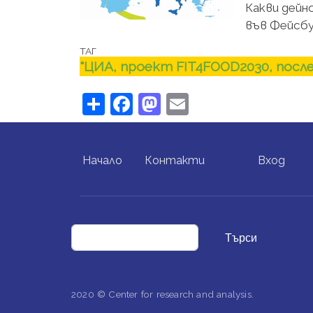
Какви дейн
във Фейсбу
ТАГ
"ЦИА, проект FIT4FOOD2030, посл
Share
Facebook
Mastodon
Email
FOOTER MENU
USER ACCO
Начало
Контакти
Вход
Търси
2020 © Center for research and analysis.