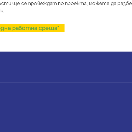
ости ще се провеждат по проекта, можете да разбе
к.
една работна среща"
UNT MENU