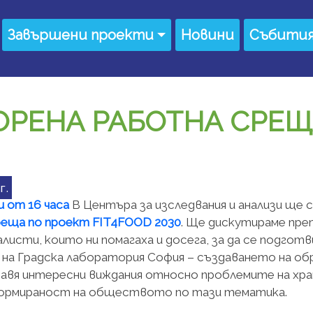
Завършени проекти
Новини
Събити
РЕНА РАБОТНА СРЕЩ
г.
и от 16 часа
В Центъра за изследвания и анализи ще 
еща по проект FIT4FOOD 2030
. Ще дискутираме пре
листи, които ни помагаха и досега, за да се подгот
 на Градска лаборатория София – създаването на о
авя интересни виждания относно проблемите на хра
формираност на обществото по тази тематика.