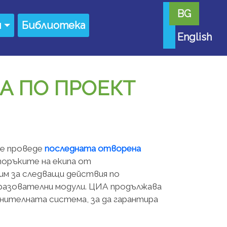
BG
я
Библиотека
English
А ПО ПРОЕКТ
се проведе
последната отворена
поръките на екипа от
вим за следващи действия по
бразователни модули. ЦИА продължава
нителната система, за да гарантира