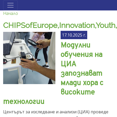
Премини към основното съдържание
Начало
CHIPSofEurope,Innovation,Youth
17.10.2025 г.
Модулни
обучения на
ЦИА
запознават
млади хора с
високите
технологии
Центърът за изследване и анализи (ЦИА) проведе