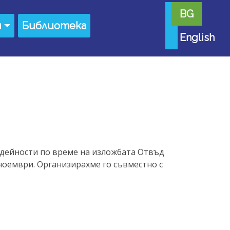
BG
я
Библиотека
English
 дейности по време на изложбата Отвъд
 ноември. Организирахме го съвместно с