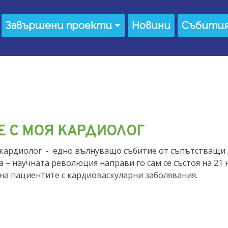
Завършени проекти
Новини
Събити
Е С МОЯ КАРДИОЛОГ
я кардиолог - едно вълнуващо събитие от съпътстващи
 – научната революция направи го сам се състоя на 21
на пациентите с кардиоваскуларни заболявания.