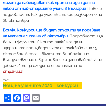
могат да наблюдават как протича един ден на
някои от най-старшите учени в България
. Повече
подробности как да участвате ще разберете на
26 октомври.
Всички конкурси ще бъдат открити за подаване
на материалите на 26 октомври
. Подробности за
всички формати, в които очакваме да ни
изпращате произведенията си очаквайте на 15
октомври. А сега – включете въображение,
въодушевление и вдъхновение и започвайте! И не
забравяйте да следите специалната ни
страница
!
ТАГ
Нощ на учените 2020
конкурси
Share
Facebook
Mastodon
Email