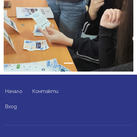
FOOTER MENU
Начало
Контакти
USER ACCOUNT MENU
Вход