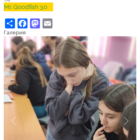
ТАГ
Mr. Goodfish 3.0
Share
Facebook
Mastodon
Email
Галерия
Previous
Next