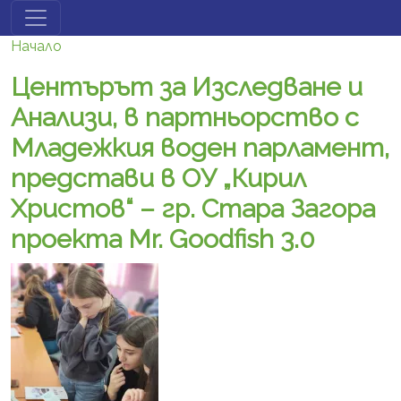
Премини към основното съдържание
Начало
Центърът за Изследване и
Анализи, в партньорство с
Младежкия воден парламент,
представи в ОУ „Кирил
Христов“ – гр. Стара Загора
проекта Mr. Goodfish 3.0