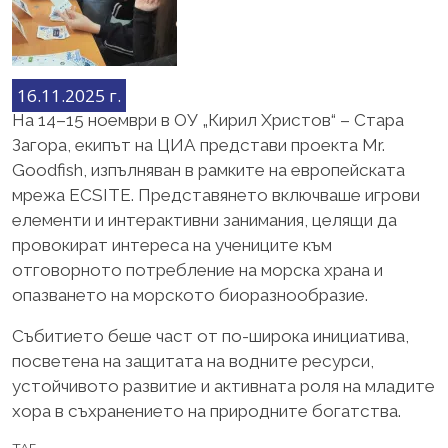
16.11.2025 г.
На 14–15 ноември в ОУ „Кирил Христов“ – Стара
Загора, екипът на ЦИА представи проекта Mr.
Goodfish, изпълняван в рамките на европейската
мрежа ECSITE. Представянето включваше игрови
елементи и интерактивни занимания, целящи да
провокират интереса на учениците към
отговорното потребление на морска храна и
опазването на морското биоразнообразие.
Събитието беше част от по-широка инициатива,
посветена на защитата на водните ресурси,
устойчивото развитие и активната роля на младите
хора в съхранението на природните богатства.