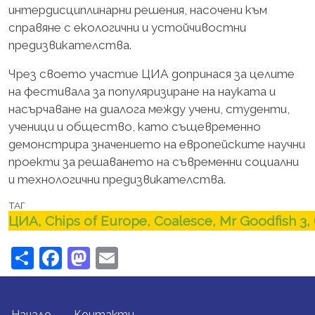
интердисциплинарни решения, насочени към
справяне с екологични и устойчивостни
предизвикателства.
Чрез своето участие ЦИА допринася за целите
на фестивала за популяризиране на науката и
насърчаване на диалога между учени, студенти,
ученици и общество, като същевременно
демонстрира значението на европейските научни
проекти за решаването на съвременни социални
и технологични предизвикателства.
ТАГ
ЦИА, Chips of Europe, Coalesce, Mr Goodfish
Share
Facebook
Mastodon
Email
FOOTER MENU
Начало
Контакти