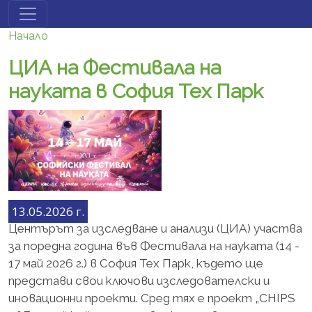
Премини към основното съдържание
Начало
ЦИА на Фестивала на
науката в София Тех Парк
13.05.2026 г.
Центърът за изследване и анализи (ЦИА) участва
за поредна година във Фестивала на науката (14 -
17 май 2026 г.) в София Тех Парк, където ще
представи свои ключови изследователски и
иновационни проекти. Сред тях е проект „CHIPS