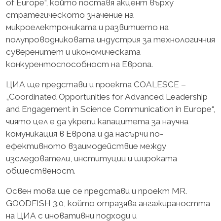
of Europe“, който поставя акцент върху
стратегическото значение на
микроелектрониката и развитието на
полупроводниковата индустрия за технологичния
суверенитет и икономическата
конкурентоспособност на Европа.
ЦИА ще представи и проекта COALESCE –
„Coordinated Opportunities for Advanced Leadership
and Engagement in Science Communication in Europe“,
чиято цел е да укрепи капацитета за научна
комуникация в Европа и да насърчи по-
ефективното взаимодействие между
изследователи, институции и широката
общественост.
Освен това ще се представи и проект MR.
GOODFISH 3.0, който отразява ангажираността
на ЦИА с иновативни подходи и