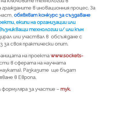
а на ключовите технологии в
гражданите в иновационния процес. За
 част,
обявяват конкурс за създаване
екти, екипи на организации или
ъзникващи технологии и/ или към
зирал или участвал в обсъждане с
аз за своя практически опит.
траницата на проекта
www.sockets-
сти в сферата на научната
 науката). Разказите ще бъдат
ване в Европа.
 формуляра за участие –
тук.