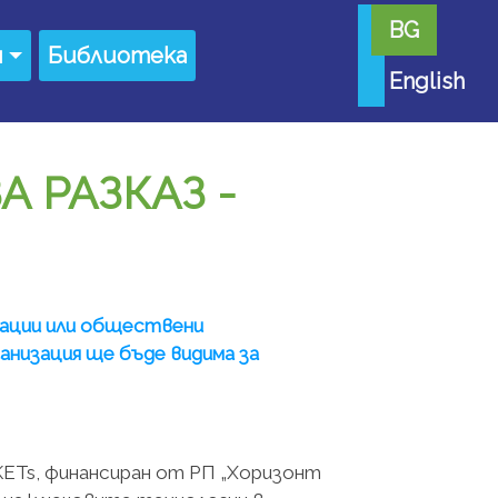
BG
я
Библиотека
English
 РАЗКАЗ -
вации или обществени
низация ще бъде видима за
ETs, финансиран от РП „Хоризонт