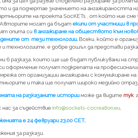
, има за цел да развие споделено разбиране за ролят
 и да подчертае значението на ангажираността на 
партньорите на проекта SocKETs , от който ние сме
Авторите могат да бъдат
екипи от участници в про
лят опита си
в ангажиране на обществото към новов
адените от тези технологии.
Всеки, който е органи
 и технологиите, е добре дошъл да представи разк
ни 6 разказа, които ще ще бъдат публикувани на с
си оформление получат подкрепата на професионали
мрежа от организации ангажирани с комуникиране на
ртньорите и така ще получат широко медийно отразя
рмата на разказаните истории
може да видите
,
а
тук
с нас за съдействие
info@sockets-cocreation.eu
.
женията е 24 февруари 23.00 CET.
ения за разкази.