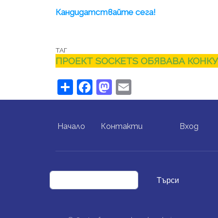
Кандидатствайте сега!
ТАГ
ПРОЕКТ SOCKETS ОБЯВАВА КОНКУ
Share
Facebook
Mastodon
Email
FOOTER MENU
USER ACCO
Начало
Контакти
Вход
Търси