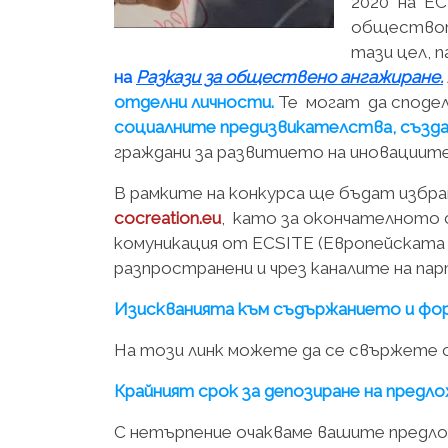
2020“ на ЕС
обществото
тази цел, 
на
Разкази за обществено ангажиране.
отделни личности.
Те могат да споде
социалните предизвикателства, създ
граждани за развитието на иновациите
В рамките на конкурса ще бъдат избра
cocreation.eu
, като за окончателното 
комуникация от ECSITE (Европейската 
разпространени и чрез каналите на па
Изискванията към съдържанието и фо
На този линк можете да се свържете 
Крайният срок за депозиране на предло
С нетърпение очакваме вашите предлож