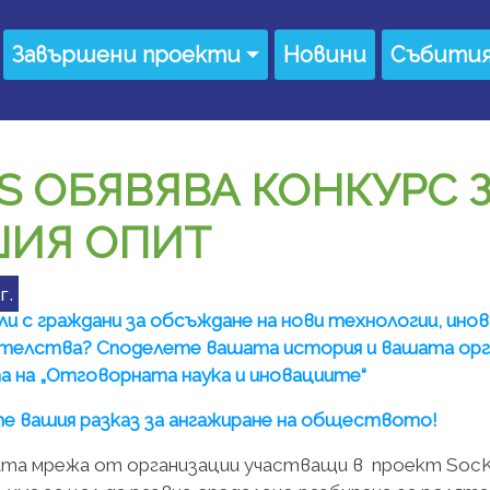
Завършени проекти
Новини
Събити
 ОБЯВЯВА КОНКУРС ЗА
ШИЯ ОПИТ
г.
и с граждани за обсъждане на нови технологии, ино
телства? Споделете вашата история и вашата орга
на „Отговорната наука и иновациите“
 вашия разказ за ангажиране на обществото!
та мрежа от организации участващи в проект SocK