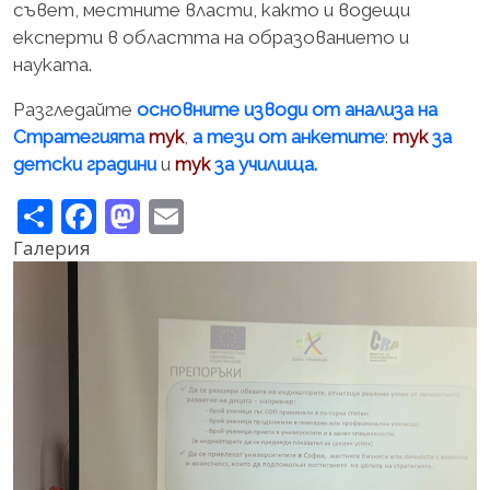
съвет, местните власти, както и водещи
експерти в областта на образованието и
науката.
Разгледайте
основните изводи от анализа на
Стратегията
,
а тези от анкетите
:
за
тук
тук
детски градини
и
за училища.
тук
Share
Facebook
Mastodon
Email
Галерия