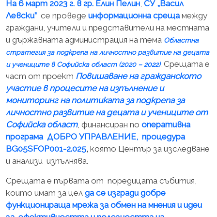
На 6 март 2023 г. в гр. Елин Пелин
,
СУ „Васил
Левски”
се проведе
информационна среща
между
граждани, учители и представители на местната
и държавната администрация на тема
Областна
стратегия за подкрепа на личностно развитие на децата
Срещата е
и учениците в Софийска област (2020 – 2022)
.
част от проект
Повишаване на гражданското
участие в процесите на изпълнение и
мониторинг на политиката за подкрепа за
личностно развитие на децата и учениците от
Софийска област
, финансиран по
оперативна
програма ДОБРО УПРАВЛЕНИЕ, процедура
BG05SFOP001-2.025
,
която Център за изследване
и анализи изпълнява.
Срещата е първата от поредицата събития,
които имат за цел
да се изгради добре
функционираща мрежа за обмен на мнения и идеи