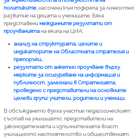
за ефективността и полезността на
политиките,
насочени към подкрепа за личностно
развитие на децата и учениците. Бяха
представени
междинните резултати от
проучванията
на екипа на ЦИА:
анализ на структурата, целите и
индикаторите на Областната стратегия и
препоръки..
резултати от анкетно проучване върху
мерките за осигуряване на информация и
публичност, залегнали в Стратегията,
проведено с представители на основните
целеви групи: учители, родители и ученици.
В обсъждането взеха участие педагогическият
състав на училището, представители на
законодателната и изпълнителната власт,
училищното настоятелство и общественият