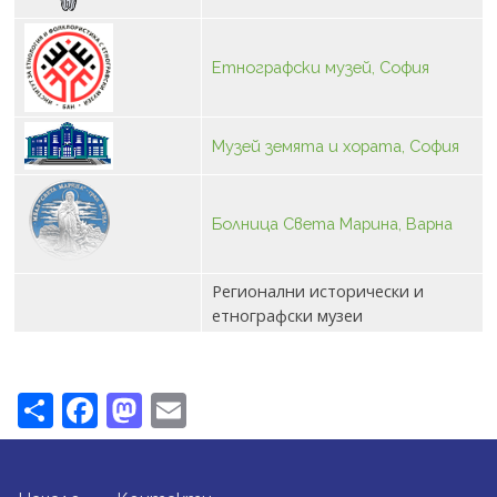
Етнографски музей, София
Музей земята и хората, София
Болница Света Марина, Варна
Регионални исторически и
етнографски музеи
Share
Facebook
Mastodon
Email
FOOTER MENU