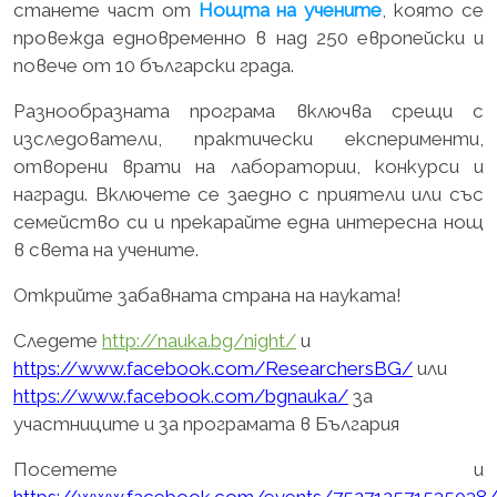
станете част от
Нощта на учените
, която се
провежда едновременно в над 250 европейски и
повече от 10 български града.
Разнообразната програма включва срещи с
изследователи, практически експерименти,
отворени врати на лаборатории, конкурси и
награди. Включете се заедно с приятели или със
семейство си и прекарайте една интересна нощ
в света на учените.
Открийте забавната страна на науката!
Следете
http://nauka.bg/night/
и
https://www.facebook.com/ResearchersBG/
или
https://www.facebook.com/bgnauka/
за
участниците и за програмата в България
Посетете и