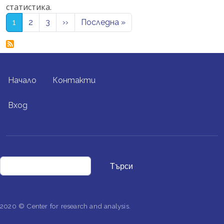
статистика.
Pagination
Next page
Last page
1
2
3
››
Последна »
FOOTER MENU
Начало
Контакти
USER ACCOUNT MENU
Вход
Търси
2020 © Center for research and analysis.