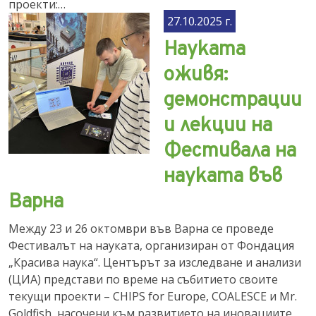
проекти:…
27.10.2025 г.
Науката
оживя:
демонстрации
и лекции на
Фестивала на
науката във
Варна
Между 23 и 26 октомври във Варна се проведе
Фестивалът на науката, организиран от Фондация
„Красива наука“. Центърът за изследване и анализи
(ЦИА) представи по време на събитието своите
текущи проекти – CHIPS for Europe, COALESCE и Mr.
Goldfish, насочени към развитието на иновациите,