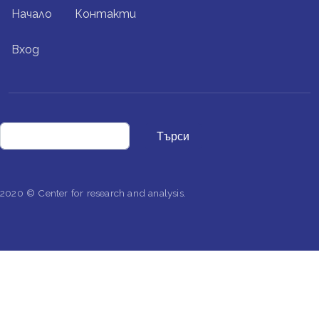
FOOTER MENU
Начало
Контакти
USER ACCOUNT MENU
Вход
Търси
2020 © Center for research and analysis.