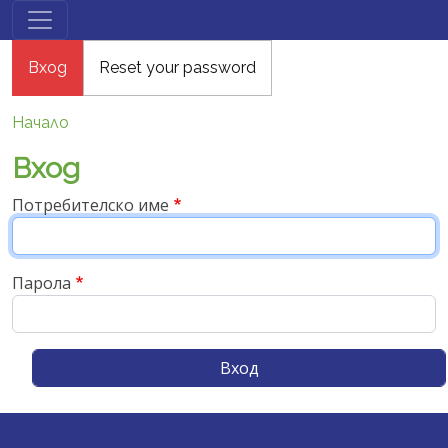
Премини към основното съдържание
Primary tabs
Вход
Reset your password
Начало
Вход
Потребителско име
Парола