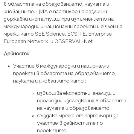
в областта на образованието, науката и
иновациите. ЦИА е партньор на различни
държавни институции при изпълнението на
международни и национални проекти и е член на
мрежи като SEE Science, ECSITE, Enterprise
European Network и OBSERVAL-Net.
Дейности
:
Участие в международни и национални
проекти в областта на образованието,
науката и иновациите като :
извършва експертни анализи и
прогнозни изследвания в областта
на науката и образованието;
създава мрежа от партньори за
участие в дейностите по
проектите;