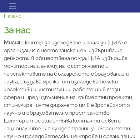
Премини към основното съдържание
Начало
За нас
Мисия
: Център за изследване и анализи (ЦИА) е
организация с нестопанска цел, извършваща
дейности в обществена полза. ЦИА извършва
мониторинг и анализ на състоянието и
перспективите на българското образование и
наука, създава мрежа от изследователски
колективи и институции, работещи в тази
сфера и, чрез изпълнение на съвместни проекти,
стимулира интегрирането им в европейското
научно и образователно пространство.
Центърът осъществява контакти освен с
националните, и с чуждестранни университети,
научно-изследователски центрове и организации