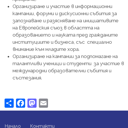
Организиране и участие в информационни
кампании, форуми и дискусионни събития за
запознаване и разясняване на инициативите
на Европейския съюз в областта на
образованието и науката пред гражданите
институциите и бизнеса, със специално
внимание към младите хора.
Организиране на кампании за подпомагане на
талантливи ученици и студенти за участие в
международни образователни събития и
състезания.
Share
Facebook
Mastodon
Email
FOOTER MENU
Начало
Контакти