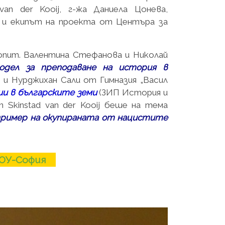
van der Kooij, г-жа Даниела Цонева,
 и екипът на проекта от Центъра за
опит. Валентина Стефанова и Николай
одел за преподаване на история в
 и Нурджихан Сали от Гимназия „Васил
ии в българските земи
(ЗИП История и
n Skinstad van der Kooij беше на тема
пример на окупираната от нацистите
СОУ-София