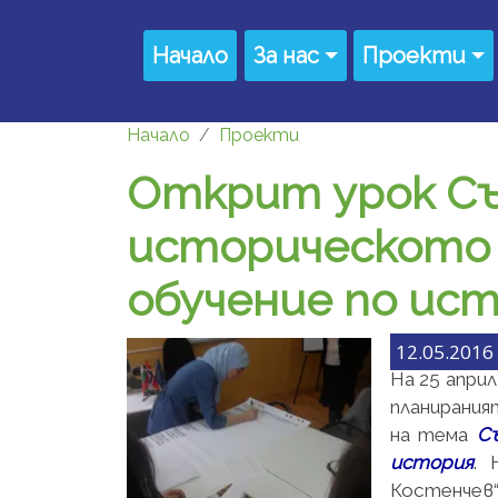
Премини към основното съдържание
Main navigation
Начало
За нас
Проекти
Начало
Проекти
Открит урок Съ
историческото 
обучение по ис
12.05.2016 
На 25 април
планирани
на тема
С
история
. 
Костенчев“