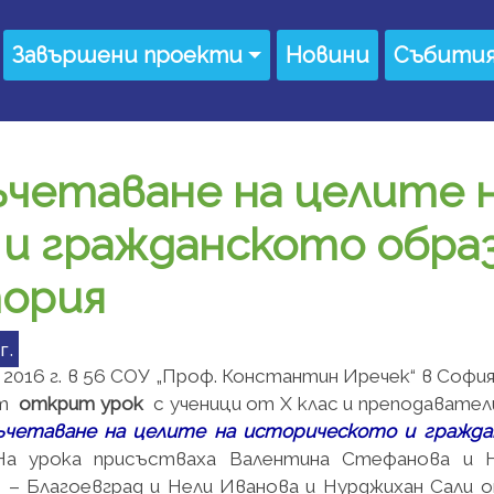
Завършени проекти
Новини
Събити
четаване на целите 
и гражданското образ
тория
г.
 2016 г. в 56 СОУ „Проф. Константин Иречек“ в Софи
ят
открит урок
с ученици от Х клас и преподавате
ъчетаване на целите на историческото и граждан
На урока присъстваха Валентина Стефанова и 
 – Благоевград и Нели Иванова и Нурджихан Сали о