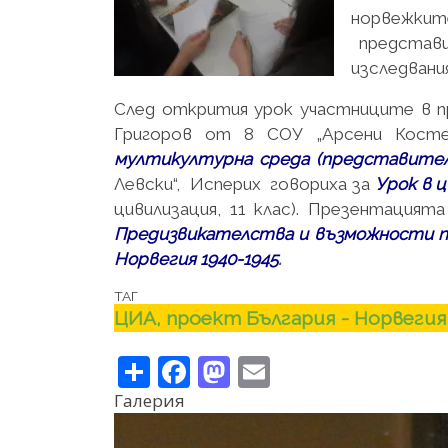
норвежкит
представи
изследвания
След открития урок участниците в п
Григоров от 8 СОУ „Арсени Кост
мултикултурна среда (представител
Левски“, Исперих говориха за
Урок в 
цивилизация, 11 клас). Презентацията
Предизвикателства и възможности п
Норвегия 1940-1945
.
ТАГ
ЦИА, проект България - Норвегия
Share
Facebook
Mastodon
Email
Галерия