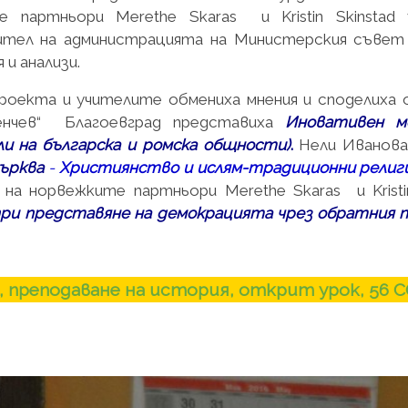
е партньори Merethe Skaras и Kristin Skinstad 
тел на администрацията на Министерския съвет
 и анализи.
роекта и учителите обмениха мнения и споделиха 
енчев“ Благоевград представиха
Иновативен м
и на българска и ромска общности)
.
Нели Иванова
църква
-
Християнство и ислям-традиционни религ
 на норвежките партньори Merethe Skaras и Kristi
ри представяне на демокрацията чрез обратния 
, преподаване на история, открит урок, 56 