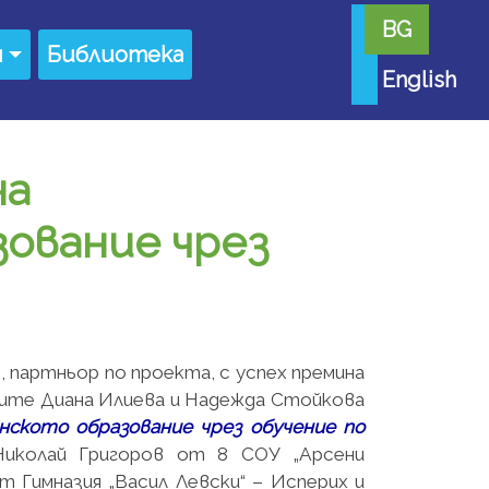
BG
я
Библиотека
English
на
ование чрез
я, партньор по проекта, с успех премина
лите Диана Илиева и Надежда Стойкова
ското образование чрез обучение по
Николай Григоров от 8 СОУ „Арсени
т Гимназия „Васил Левски“ – Исперих и