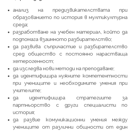
анализ на предизвикателствата при
образованието по история в мултикултурна
среда;
разработване на учебен материал, който да
подпомага взаимното разбирателство;
да развива съпричастие и разбирателство
сред общество с постоянно нарастваща
хетерогенност;
да изследва нови методи на преподаване;
да идентифицира нужните компетентности
при учениците и необходимите умения при
учителите;
да идентифицира стратегиите за
партньорство с други специалисти по
история;
да развие комуникационни умения между
учениците от различни общности от един