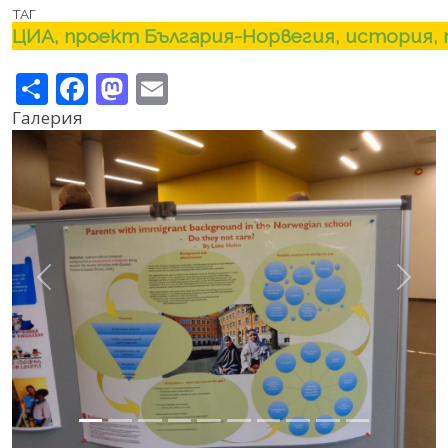
ТАГ
ЦИА, проект България-Норвегия, история, 
Share
Facebook
Mastodon
Email
Галерия
Previous
Next