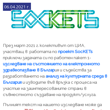
06.04.2021 г.
През март 2021 г. колективът от ЦИА,
участващ в работата по
проект SocKETs
приключи задачата си по работен пакет 1-
изследване на състоянието на електронното
здравеопазване в Българ
ия и съдейства за
разработването на
анализ на културната среда в
България
и изводите във връзка с процеса на
участие на заинтересованите страни в
съвместното създаване на продукт/услуга.
Пълният текст на нашето изследване може да