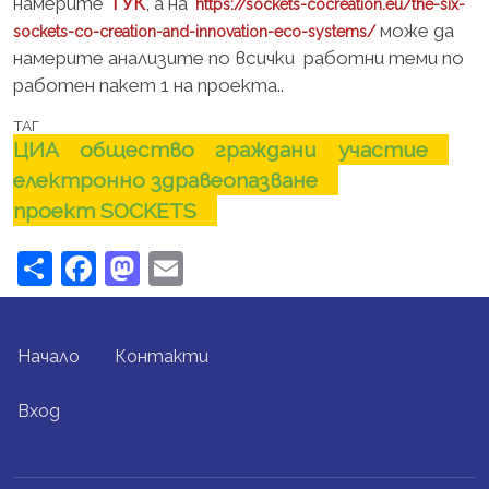
намерите
ТУК
, а на
https://sockets-cocreation.eu/the-six-
може да
sockets-co-creation-and-innovation-eco-systems/
намерите анализите по всички работни теми по
работен пакет 1 на проекта..
ТАГ
ЦИА
общество
граждани
участие
електронно здравеопазване
проект SOCKETS
Share
Facebook
Mastodon
Email
FOOTER MENU
Начало
Контакти
USER ACCOUNT MENU
Вход