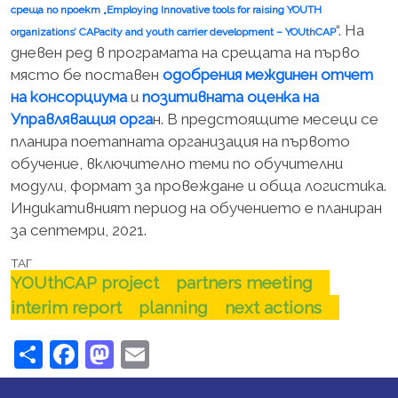
среща по проект „Employing Innovative tools for raising YOUTH
“. На
organizations’ CAPacity and youth carrier development – YOUthCAP
дневен ред в програмата на срещата на първо
място бе поставен
одобрения междинен отчет
на консорциума
и
позитивната оценка на
Управляващия орга
н. В предстоящите месеци се
планира поетапната организация на първото
обучение, включително теми по обучителни
модули, формат за провеждане и обща логистика.
Индикативният период на обучението е планиран
за септемри, 2021.
ТАГ
YOUthCAP project
partners meeting
interim report
planning
next actions
Share
Facebook
Mastodon
Email