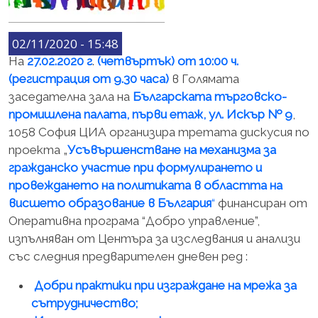
02/11/2020 - 15:48
На
27.02.2020 г
.
(четвъртък) от 10:00 ч.
(регистрация от 9.30 часа)
в Голямата
заседателна зала на
Българската търговско-
промишлена палата, първи етаж, ул. Искър № 9
,
1058 София ЦИА организира третата дискусия по
проекта „
Усъвършенстване на механизма за
гражданско участие при формулирането и
провеждането на политиката в областта на
висшето образование в България
“
финансиран от
Оперативна програма “Добро управление”,
изпълняван от Центъра за изследвания и анализи
със следния предварителен дневен ред :
Добри практики при изграждане на мрежа за
сътрудничество;