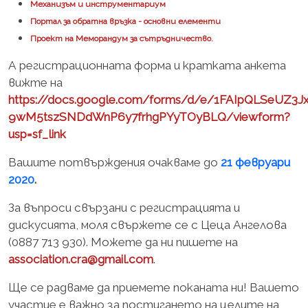
Механизъм и инструментариум
Портал за обратна връзка - основни елементи
Проект на Меморандум за сътръдничество.
А регистрационната форма и кратката анкета
вижте на
https://docs.google.com/forms/d/e/1FAIpQLSeUZ3
9wM5tszSNDdWnP6y7frhgPYyTOyBLQ/viewform?
usp=sf_link
Вашите потвърждения очакваме до
21 февруари
2020
.
За въпроси свързани с регистрацията и
дискусията, моля свържете се с Цеца Ангелова
(0887 713 930). Можете да ни пишете на
association.cra@gmail.com
.
Ще се радваме да приемете поканата ни! Вашето
участие е важно за постигането на целите на