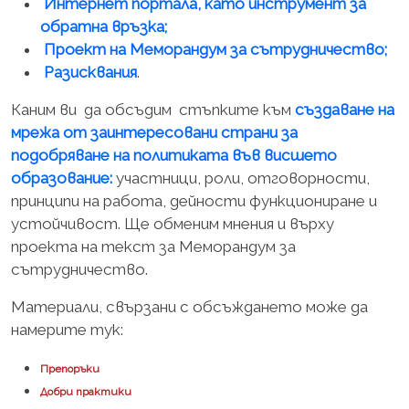
Интернет портала, като инструмент за
обратна връзка;
Проект на Меморандум за сътрудничество;
Разисквания
.
Каним ви да обсъдим стъпките към
с
ъздаване на
мрежа от заинтересовани страни за
подобряване на политиката във висшето
образование:
участници, роли, отговорности,
принципи на работа, дейности функциониране и
устойчивост. Ще обменим мнения и върху
проекта на текст за Меморандум за
сътрудничество.
Материали, свързани с обсъждането може да
намерите тук:
Препоръки
Добри практики