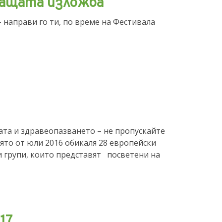
ващата изложба
направи го ти, по време на Фестивала
ната и здравеопазването – не пропускайте
о от юли 2016 обикаля 28 европейски
и групи, които представят посветени на
17