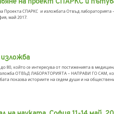
вяне на проект СПАРКС и пъту
а Проекта СПАРКС и изложбата Отвъд лабораторията – 
фия, май 2017.
 изложба
8 до 80, който се интересува от постиженията в медици
зложба ОТВЪД ЛАБОРАТОРИЯТА – НАПРАВИ ГО САМ, коят
бата показва историите на седем души и на обществен
 на науката, София 11-14 май, 20