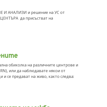
НЕ И АНАЛИЗИ и решение на УС от
на ЦЕНТЪРА да присъстват на
чените
уална обиколка на различните центрове и
RN), или да наблюдавате някои от
 и се предават на живо, както следва: