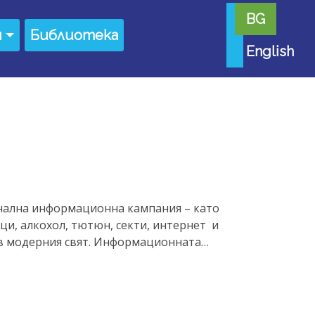
BG
я
Библиотека
English
нална информационна кампания – като
ци, алкохол, тютюн, секти, интернет и
 в модерния свят. Информационната…