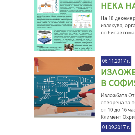
НЕКА Н
На 18 декемвр
излекува, орг
по биоавтома
06.11.2017 г.
ИЗЛОЖБ
В СОФИ
Изложбата Отв
отворена за п
от 10 до 16 ч
Климент Охри
01.09.2017 г.