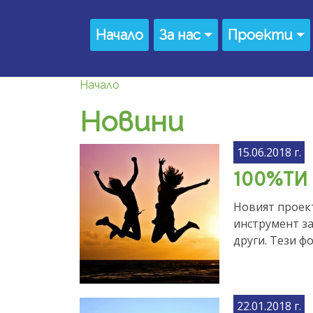
Премини към основното съдържание
Main navigation
Начало
За нас
Проекти
Начало
Новини
15.06.2018 г.
100%ТИ 
Новият проек
инструмент за
други. Тези ф
22.01.2018 г.