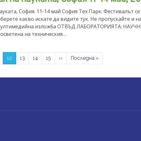
ауката, София. 11-14 май София Тех Парк. Фестивалът с
берете какво искате да видите тук. Не пропускайте и 
мултимедийна изложба ОТВЪД ЛАБОРАТОРИЯТА: НАУЧ
осветена на техническия…
Next page
Last page
12
13
14
15
››
Последна »
UNT MENU