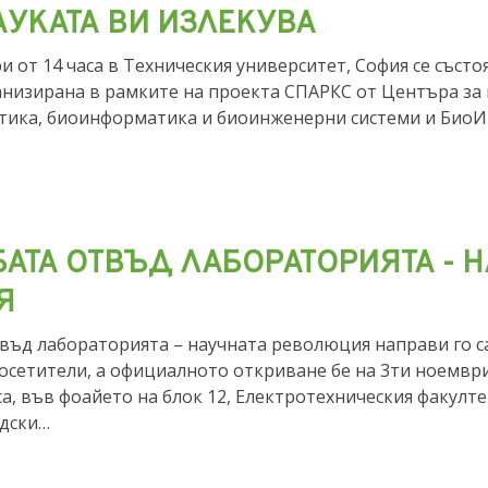
АУКАТА ВИ ИЗЛЕКУВА
и от 14 часа в Техническия университет, София се състо
анизирана в рамките на проекта СПАРКС от Центъра за
тика, биоинформатика и биоинженерни системи и БиоИ
АТА ОТВЪД ЛАБОРАТОРИЯТА - Н
Я
ъд лабораторията – научната революция направи го са
осетители, а официалното откриване бе на 3ти ноемвр
аса, във фоайето на блок 12, Електротехническия факулте
дски…