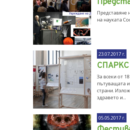
Предста
Представяне н
на науката Со
23.07.2017 г.
СПАРКС
За всеки от 1
пътуващата и
страни. Излож
здравето и…
05.05.2017 г.
Фестивал