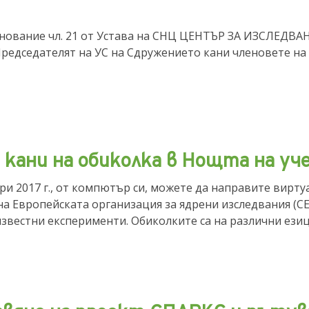
нование чл. 21 от Устава на СНЦ ЦЕНТЪР ЗА ИЗСЛЕДВА
, Председателят на УС на Сдружението кани членовете 
 кани на обиколка в Нощта на у
ри 2017 г., от компютър си, можете да направите вирт
а Европейската организация за ядрени изследвания (CE
звестни експерименти. Обиколките са на различни езици