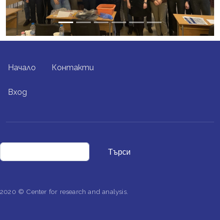
FOOTER MENU
Начало
Контакти
USER ACCOUNT MENU
Вход
Търси
2020 © Center for research and analysis.