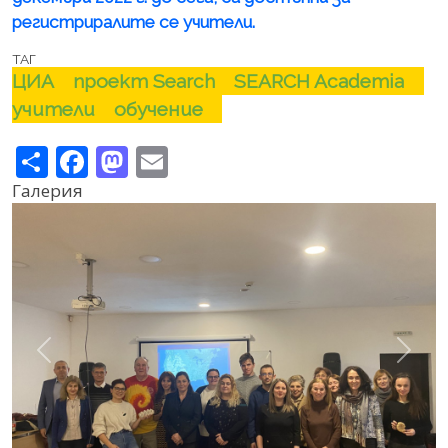
регистриралите се учители.
ТАГ
ЦИА
проект Search
SEARCH Academia
учители
обучение
Share
Facebook
Mastodon
Email
Галерия
Previous
Next