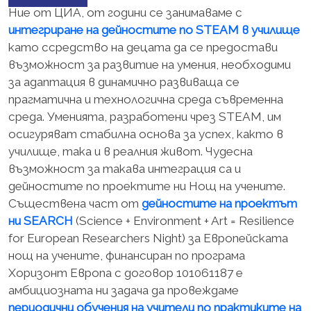
Ние от ЦИА, от години се занимаваме с
интегриране на дейностите по STEAM в училище
като ссредство на децата да се предостави
възможност за развитие на умения, необходими
за адаптация в динамично развиваща се
прагматична и технологична среда съвременна
среда. Уменията, разработени чрез STEAM, им
осигуряват стабилна основа за успех, както в
училище, така и в реалния живот. Чудесна
възможност за такава интеграция са и
дейностите по проектите ни Нощ на учените.
Съществена част от
дейностите на проектът
ни SEARCH
(Science + Environment + Art = Resilience
for European Researchers Night) за Европейската
нощ на учените, финансиран по програма
Хоризонт Европа с договор 101061187 е
амбициозната ни задача да провеждаме
периодични обучения на учители по практиките на