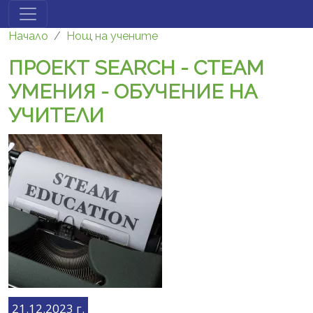
Премини към основното съдържание
Начало
Нощ на учените
ПРОЕКТ SEARCH - СТЕAМ
УМЕНИЯ - ОБУЧЕНИЕ НА
УЧИТЕЛИ
21.12.2023 г.