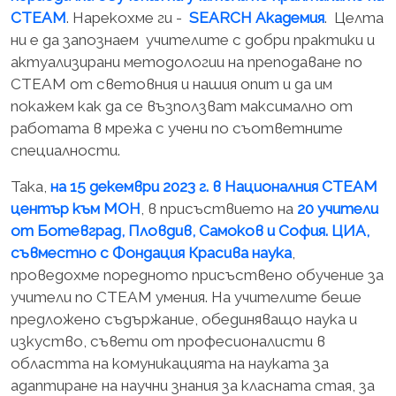
СТЕAМ
. Нарекохме ги -
SEARCH Академия
. Целта
ни е да запознаем учителите с добри практики и
актуализирани методологии на преподаване по
СТЕAМ от световния и нашия опит и да им
покажем как да се възползват максимално от
работата в мрежа с учени по съответните
специалности.
Така,
на 15 декември 2023 г. в Националния СТЕAМ
център към МОН
, в присъствието на
20 учители
от Ботевград, Пловдив, Самоков и София. ЦИА,
съвместно с Фондация Красива наука
,
проведохме поредното присъствено обучение за
учители по СТЕAМ умения. На учителите беше
предложено съдържание, обединяващо наука и
изкуство, съвети от професионалисти в
областта на комуникацията на науката за
адаптиране на научни знания за класната стая, за