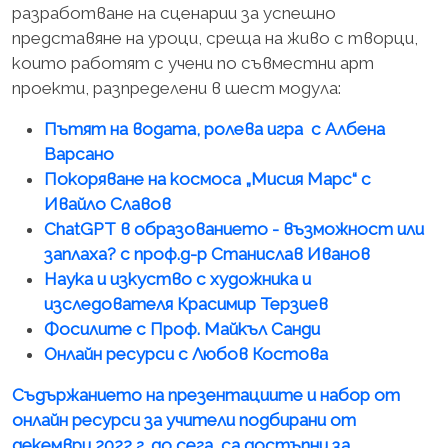
разработване на сценарии за успешно
представяне на уроци, среща на живо с творци,
които работят с учени по съвместни арт
проекти, разпределени в шест модула:
Пътят на водата, ролева игра с Албена
Варсано
Покоряване на космоса „Мисия Марс“ с
Ивайло Славов
ChatGPT в образованието - възможност или
заплаха? с проф.д-р Станислав Иванов
Наука и изкуство с художника и
изследователя Красимир Терзиев
Фосилите с Проф. Майкъл Санди
Онлайн ресурси с Любов Костова
Съдържанието на презентациите и набор от
онлайн ресурси за учители подбирани от
декември 2022 г. до сега, са достъпни за