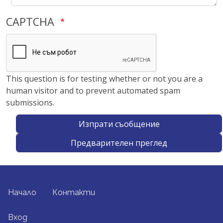
CAPTCHA
This question is for testing whether or not you are a
human visitor and to prevent automated spam
submissions.
FOOTER MENU
Начало
Контакти
USER ACCOUNT MENU
Вход