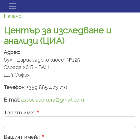
Премини към основното съдържание
Начало
Център за изследване и
анализи (ЦИА)
Адрес:
бул. „Цариградско шосе“ №125
Сграда 26 Б – БАН
1113 София
Телефон:
+359 885 473 710
E-mail:
association.cra@gmail.com
Твоето име:
Вашият имейл: