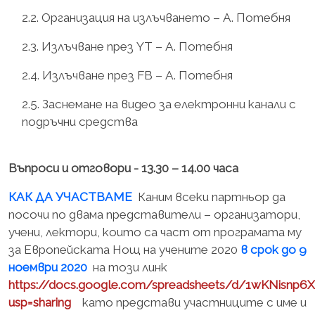
2.2. Организация на излъчването – А. Потебня
2.3. Излъчване през YT – А. Потебня
2.4. Излъчване през FB – А. Потебня
2.5. Заснемане на видео за електронни канали с
подръчни средства
Въпроси и отговори - 13.30 – 14.00 часа
КАК ДА УЧАСТВАМЕ
Каним всеки партньор да
посочи по двама представители – организатори,
учени, лектори, които са част от програмата му
за Европейската Нощ на учените 2020
в срок до 9
ноември 2020
на този линк
https://docs.google.com/spreadsheets/d/1wKNis
usp=sharing
като представи участниците с име и