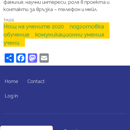
фамилия, научни интереси, роля в проекта и
контакти за връзка – телефон и мейл.
TAGS
Нощ на учените 2020
подготовка
обучение
комуникационни умения
учени
Share
Facebook
Mastodon
Email
FOOTER MENU
Home
Contact
USER ACCOUNT MENU
Log in
Search