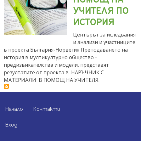
ПОМОЩ НА
УЧИТЕЛЯ ПО
ИСТОРИЯ
Центърът за иследвания
и анализи и участниците
в проекта България-Норвегия Преподаването на
история в мултикултурно общество -
предизвикателства и модели, представят
резултатите от проекта в НАРЪЧНИК С
МАТЕРИАЛИ В ПОМОЩ НА УЧИТЕЛЯ.
FOOTER MENU
Начало
Контакти
USER ACCOUNT MENU
Вход