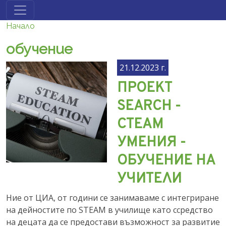
Премини към основното съдържание
Начало
обучение
21.12.2023 г.
ПРОЕКТ
SEARCH -
СТЕAМ
УМЕНИЯ -
ОБУЧЕНИЕ НА
УЧИТЕЛИ
Ние от ЦИА, от години се занимаваме с интегриране
на дейностите по STEAM в училище като ссредство
на децата да се предостави възможност за развитие