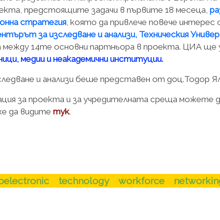
оекта, предстоящите задачи в първите 18 месеца,
ра
онна стратегия
, която да привлече повече интерес
нтърът за изследване и анализи, Техническия Унив
 между 14те основни партньора в проекта. ЦИА ще 
ници, медии и неакадемични институции.
едване и анализи беше представен от доц.Тодор Я
ация за проекта и за учредителната среща можете 
же да видите
тук
.
oelectronic
technology
workforce
networkin