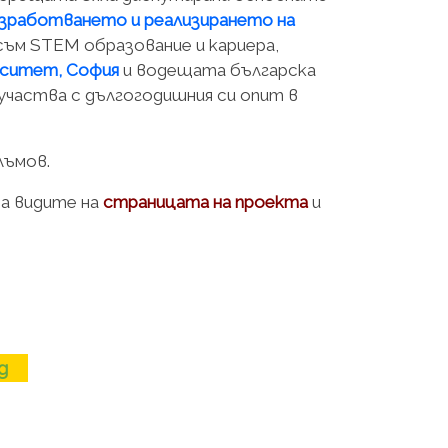
зработването и реализирането на
 съм STEM образование и кариера,
ерситет, София
и водещата българска
участва с дългогодишния си опит в
лъмов.
да видите на
страницата на проекта
и
g