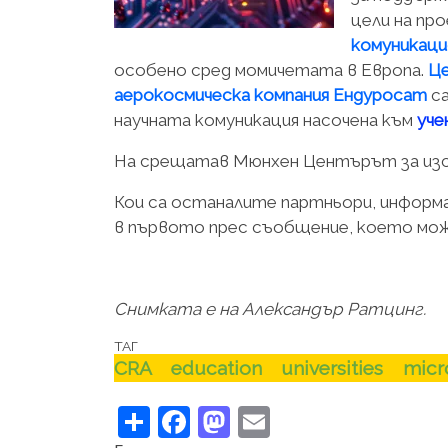
цели на пр
комуникаци
особено сред момичетата в Европа.
Це
аерокосмическа компания Ендуросат
са
научната комуникация насочена към
уче
На срещатав Мюнхен Центърът за изсл
Кои са останалите партньори, информ
в първото прес съобщение, което мо
Снимката е на Александър Ратцинг.
ТАГ
CRA
education
universities
micr
Share
Facebook
Mastodon
Email