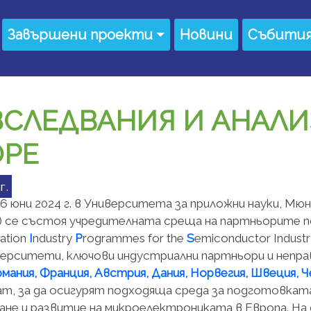
Завършени проекти
Новини
Събити
ЗСЛЕДВАНИЯ И АНАЛИ
OPE
г.
6 юни 2024 г. в Университета за приложни науки, Мюн
) се състоя учредителната среща на партньорите 
cation
I
ndustry
P
rogrammes for the
S
emiconductor Indust
верситети, ключови индустриални партньори и неп
мания, Франция, Австрия, Дания, Норвегия, Швеция, Че
т, за да осигурят подходяща среда за подготовката
ане и развитие на микроелектрониката в Европа. Н