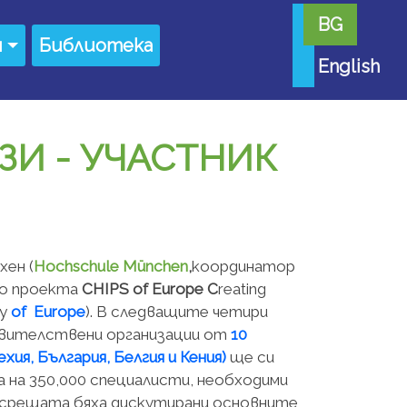
BG
я
Библиотека
English
ЗИ - УЧАСТНИК
хен (
Hochschule München
,
координатор
по проекта
CHIPS of Europe C
reating
ry
of Europe
). В следващите четири
равителствени организации от
10
хия, България, Белгия и Кения)
ще си
 на 350,000 специалисти, необходими
а срещата бяха дискутирани основните