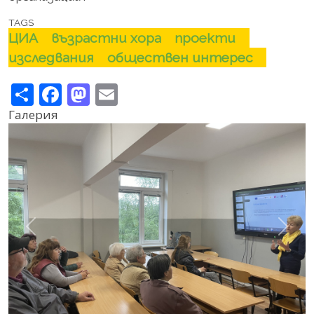
TAGS
ЦИА
възрастни хора
проекти
изследвания
обществен интерес
Share
Facebook
Mastodon
Email
Галерия
Previous
Next