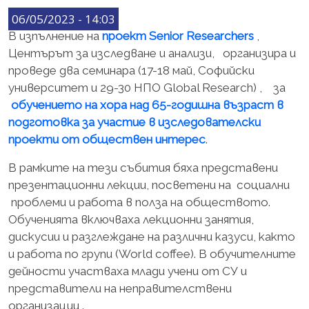
06/05/2023 - 14:03
В изпълнение на
проект Senior Researchers
,
Центърът за изследване и анализи, организира и
проведе два семинара (17-18 май, Софийски
университет и 29-30 НПО Global Research) , за
обучението на хора над 65-годишна възраст в
подготовка за участие в изследователски
проекти от обществен интерес
.
В рамките на тези събития бяха представени
презентационни лекции, посветени на социални
проблеми и работа в полза на обществото.
Обученията включваха лекционни занятия,
дискусии и разглеждане на различни казуси, както
и работа по групи (World coffee). В обучителните
дейности участваха млади учени от СУ и
представители на неправителствени
организации .