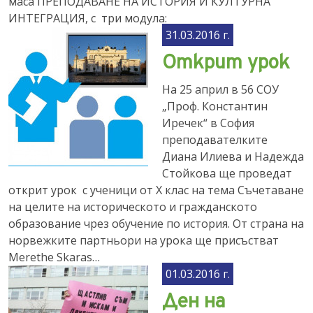
маса ПРЕПОДАВАНЕ НА ИСТОРИЯ И КУЛТУРНА
ИНТЕГРАЦИЯ, с три модула:
31.03.2016 г.
Открит урок
На 25 април в 56 СОУ
„Проф. Константин
Иречек“ в София
преподавателките
Диана Илиева и Надежда
Стойкова ще проведат
открит урок с ученици от Х клас на тема Съчетаване
на целите на историческото и гражданското
образование чрез обучение по история. От страна на
норвежките партньори на урока ще присъстват
Merethe Skaras…
01.03.2016 г.
Ден на