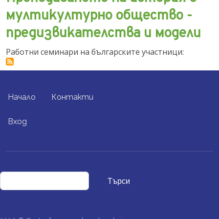
мултикултурно общество -
предизвикателства и модели
Работни семинари на българските участници:
FOOTER MENU
Начало
Контакти
USER ACCOUNT MENU
Вход
Търси