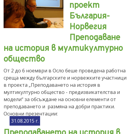
проект
България-
Норвегия
Преподаване
на история в мултикултурно
общество
От 2 до 6 ноември в Осло беше проведена работна
среща между българските и норвежките участници
в проекта „Преподаването на история в
мултикултурно общество - предизвикателства и
модели“ за обсъждане на основни елементи от
преподаването и размяна на добри практики.
Основни презентации:
31.08.2015 г.
Преподаването на история в