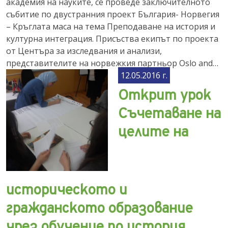
академия на науките, се проведе заключителното
събитие по двустранния проект България- Норвегия
– Кръглата маса на тема Преподаване на история и
културна интеграция. Присъства екипът по проекта
от Центъра за изследвания и анализи,
представителите на норвежкия партньор Oslo and…
12.05.2016 г.
Открит урок
Съчетаване на
целите на
историческото и
гражданското образование
чрез обучение по история