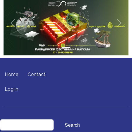
Previous
Next
FOOTER MENU
Home
Contact
USER ACCOUNT MENU
Log in
Search