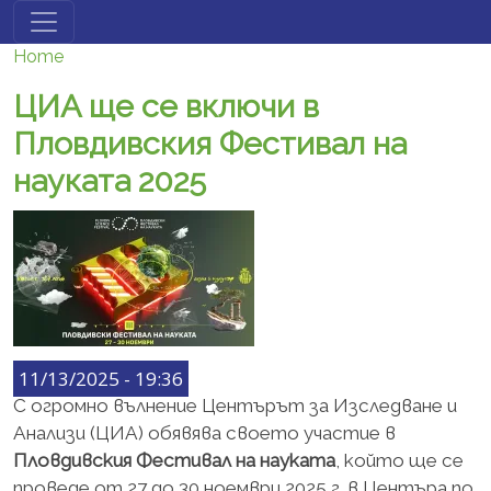
Skip to main content
Home
ЦИА ще се включи в
Пловдивския Фестивал на
науката 2025
11/13/2025 - 19:36
С огромно вълнение Центърът за Изследване и
Анализи (ЦИА) обявява своето участие в
Пловдивския Фестивал на науката
, който ще се
проведе от 27 до 30 ноември 2025 г.
в Центъра по