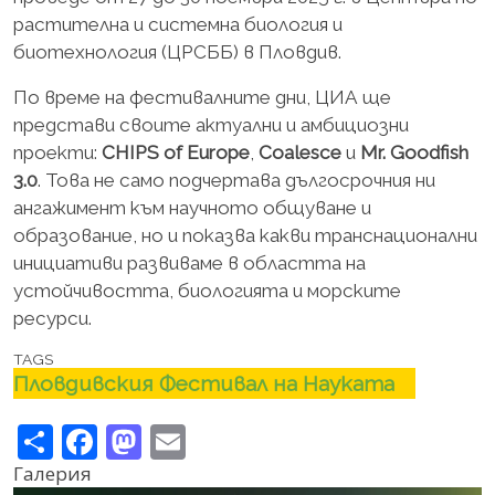
растителна и системна биология и
биотехнология (ЦРСББ) в Пловдив.
По време на фестивалните дни, ЦИА ще
представи своите актуални и амбициозни
проекти:
CHIPS of Europe
,
Coalesce
и
Mr. Goodfish
3.0
. Това не само подчертава дългосрочния ни
ангажимент към научното общуване и
образование, но и показва какви транснационални
инициативи развиваме в областта на
устойчивостта, биологията и морските
ресурси.
TAGS
Пловдивския Фестивал на Науката
Share
Facebook
Mastodon
Email
Галерия