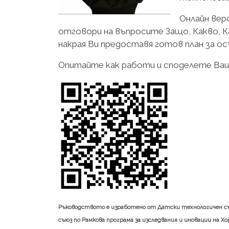
Онлайн ве
отговори на въпросите Защо, Какво, Ка
накрая Ви предоставя готов план за о
Опитайте как работи и споделете Ваш
Ръководството е изработено от Датски технологичен съве
съюз по Рамкова програма за изследвания и иновации на Хо