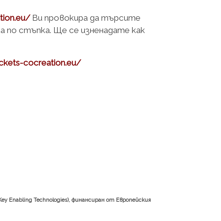
tion.eu/
Ви провокира да търсите
а по стъпка. Ще се изненадате как
ockets-cocreation.eu/
y Enabling Technologies), финансиран от Европейския