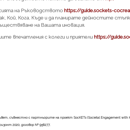
рсията на Ръководството
h
t
tps://guide.sockets-cocrea
к, Кой, Кога, Къде и да планирате дейностите стъпк
съществяване на Вашата иновация.
ите впечатления с колеги и приятели
https://guide.s
т, съвместно с партньорите на проект SocKETs (Societal Engagement with Ke
ризонт 2020, договор № 958277.