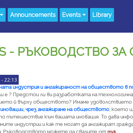
Announcements
Events
Library
S - РЪКОВОДСТВО ЗА
- 22:13
ната индустрия и ангажираност на обществото в п
и е ? Предстои ли ви разработката на технологична 
ието й върху обществото? Имаме удоволствието 
иновации, чрез ангажиране на обществото
, което 
о пътешествие към вашата иновация. То дава инфо
ните индустрии и как те могат да ангажират гражда
и. Ръководството можете да свалите от
тук
.