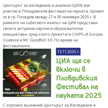
Центърът за изследване и анализи (ЦИА) взе
участие в Пловдивския фестивал на науката, провел
се в гр. Пловдив между 27 и 30 ноември 2025 г. В
рамките на събитието екипът на ЦИА представи
своите актуални научни и образователни
инициативи, сред които проектите CHIPS of Europe,
Coalesce и Mr. Goodfish 3.0. По време на
фестивалните…
13.11.2025 г.
ЦИА ще се
включи в
Пловдивския
Фестивал на
науката 2025
С огромно вълнение Центърът за Изследване и