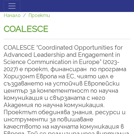
Премини към основното съдържание
Начало
Проекти
COALESCE
COALESCE “Coordinated Opportunities for
Advanced Leadership and Engagement in
Science Communication in Europe” (2023-
2027) е проект, финансиран по програма
Хоризонт Европа на ЕС, чиято цел е
създаването на устойчив Европейски
център за компетентност по научна
комуникация и свързаната с него
Академия по научна комуникация.
Проектът обединява знания, ресурси и
инструменти за повишаване
качеството на научната комуникация в
Европа. Той се реализира чрез виртуална