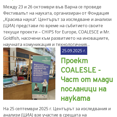
Между 23 и 26 октомври във Варна се проведе
Фестивалът на науката, организиран от Фондация
„Красива наука“. Центърът за изследване и анализи
(ЦИА) представи по време на събитието своите
текущи проекти – CHIPS for Europe, COALESCE и Mr.
Goldfish, насочени към развитието на иновациите,
научната комуникация и технологичния…
25.09.2025 г.
Проект
COALESLE -
Част от млади
посланици на
науката
На 25 септември 2025 г. Центърът за изследвания и
анализи (ЦИА) взе участие в срещата на