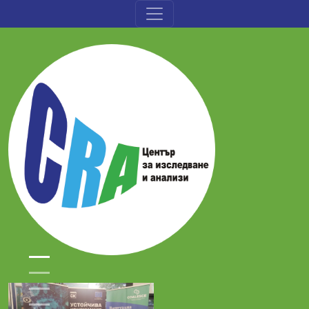
Премини към основното съдържание