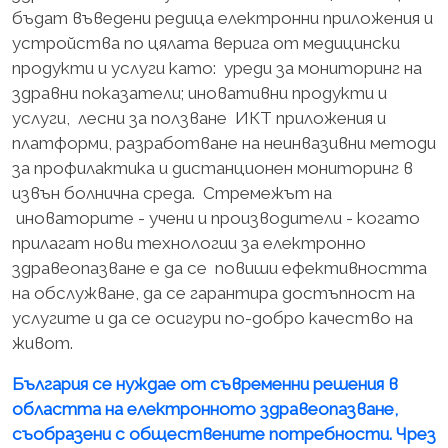
бъдат въведени редица електронни приложения и
устройства по цялата верига от медицински
продукти и услуги като: уреди за мониторинг на
здравни показатели; иновативни продукти и
услуги, лесни за ползване ИКТ приложения и
платформи, разработване на неинвазивни методи
за профилактика и дистанционен мониторинг в
извън болнична среда. Стремежът на
иноваторите - учени и производители - когато
прилагат нови технологии за електронно
здравеопазване е да се повиши ефективността
на обслужване, да се гарантира достъпност на
услугите и да се осигури по-добро качество на
живот.
България се нуждае от съвременни решения в
областта на електронното здравеопазване,
съобразени с обществените потребности. Чрез