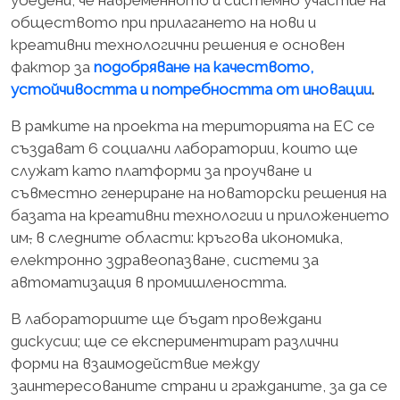
убедени, че навременното и системно участие на
обществото при прилагането на нови и
креативни технологични решения е основен
фактор за
подобряване
на
качеството
,
устойчивостта
и потребността
от
иновации
.
В рамките на проекта на територията на ЕС се
създават 6 социални лаборатории, които ще
служат като платформи за проучване и
съвместно генериране на новаторски решения на
базата на креативни технологии и приложението
им
,
в следните области: кръгова икономика,
електронно здравеопазване, системи за
автоматизация в промишлеността.
В лабораториите ще бъдат провеждани
дискусии; ще се експериментират различни
форми на взаимодействие между
заинтересованите страни и гражданите, за да се