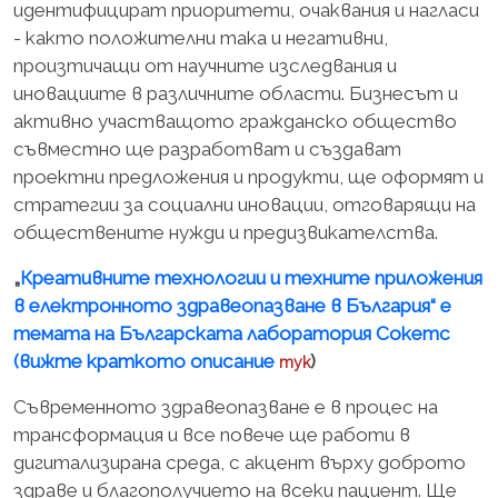
идентифицират приоритети, очаквания и нагласи
- както положителни така и негативни,
произтичащи от научните изследвания и
иновациите в различните области. Бизнесът и
активно участващото гражданско общество
съвместно ще разработват и създават
проектни предложения и продукти, ще оформят и
стратегии за социални иновации, отговарящи на
обществените нужди и предизвикателства.
„
Креативните технологии и техните приложения
в електронното здравеопазване в България“ е
темата на Българската лаборатория Сокетс
(вижте краткото описание
)
тук
Съвременното здравеопазване е в процес на
трансформация и все повече ще работи в
дигитализирана среда, с акцент върху доброто
здраве и благополучието на всеки пациент. Ще