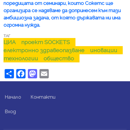
поредицата от семинари, които Сокетс ще
организира се надяваме да допринесем към тази
амбициозна задача, от която държавата ни има
огромна нужда.
ТАГ
ЦИА
проект SOCKETS
електронно здравеопазване
иновации
технологии
общество
Share
Facebook
Mastodon
Email
FOOTER MENU
Начало
Контакти
USER ACCOUNT MENU
Вход