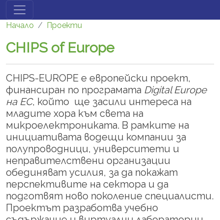
Премини към основното съдържание
Начало
Проекти
CHIPS of Europe
CHIPS-EUROPE е европейски проект,
финансиран по програмата
Digital Europe
на ЕС
, който ще засили интереса на
младите хора към света на
микроелектрониката. В рамките на
инициативата водещи компании за
полупроводници, университети и
неправителствени организации
обединяват усилия, за да покажат
перспективите на сектора и да
подготвят ново поколение специалисти.
Проектът разработва учебно
съдържание и виртуални лаборатории,