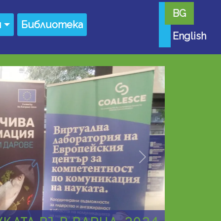
BG
я
Библиотека
English
Още