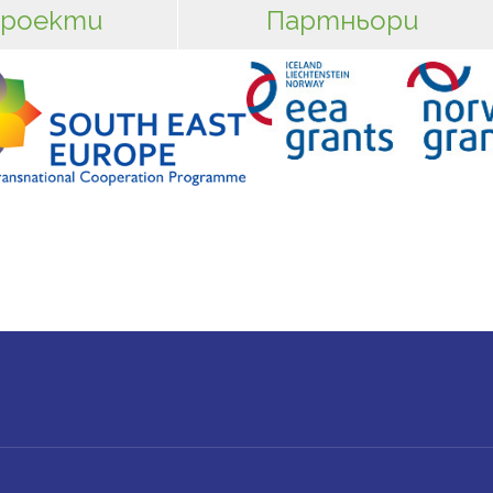
роекти
Партньори
UNT MENU