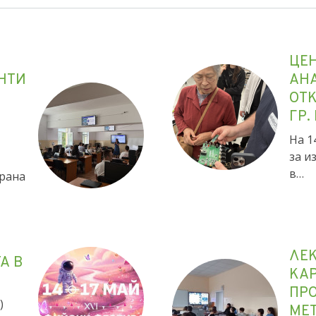
ЦЕ
НТИ
АН
ОТК
ГР.
На 1
за и
в…
ирана
ЛЕ
А В
КАР