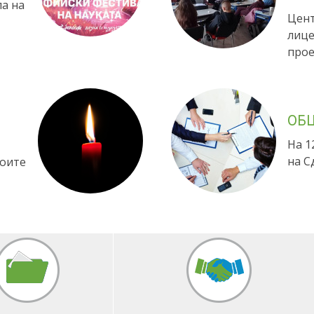
ПР
)
МЕ
ла на
Цент
лице
прое
ОБ
На 1
на С
воите