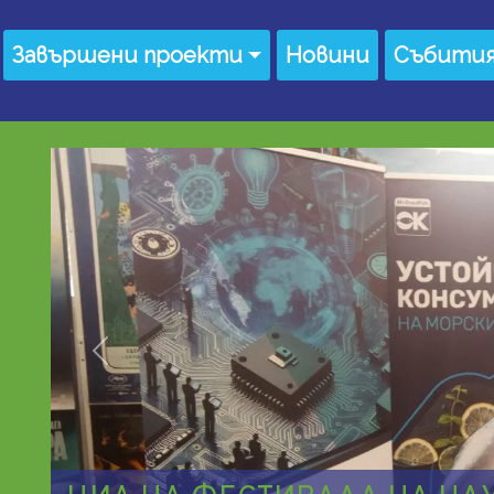
Завършени проекти
Новини
Събити
Предишно