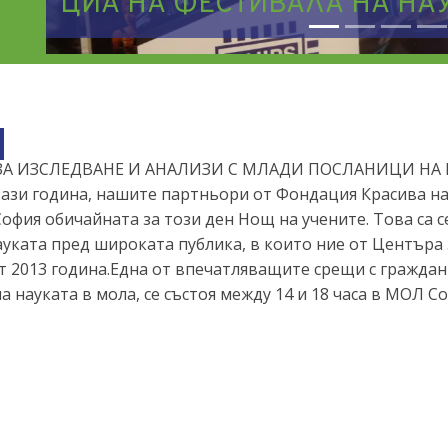
ЦИА НА ФЕСТИВАЛА НА НАУ
ЗА ИЗСЛЕДВАНЕ И АНАЛИЗИ С МЛАДИ ПОСЛАНИЦИ НА Н
ази година, нашите партньори от Фондация Красива нау
офия обичайната за този ден Нощ на учените. Това са с
ауката пред широката публика, в които ние от Центъра
т 2013 година.Една от впечатляващите срещи с граждан
а науката в мола, се състоя между 14 и 18 часа в МОЛ Со