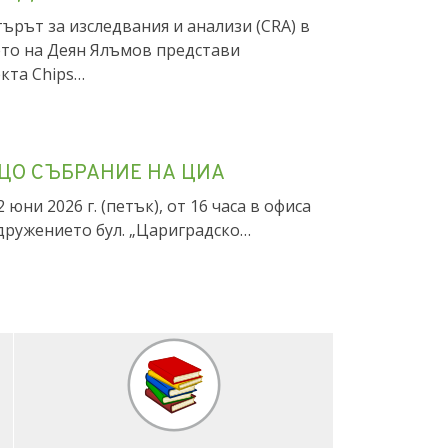
ОФИЛИРАНА ГИМНАЗИЯ СВ.
ТОДИЙ
ърът за изследвания и анализи (CRA) в
то на Деян Ялъмов представи
кта Chips…
ЩО СЪБРАНИЕ НА ЦИА
2 юни 2026 г. (петък), от 16 часа в офиса
дружението бул. „Цариградско…