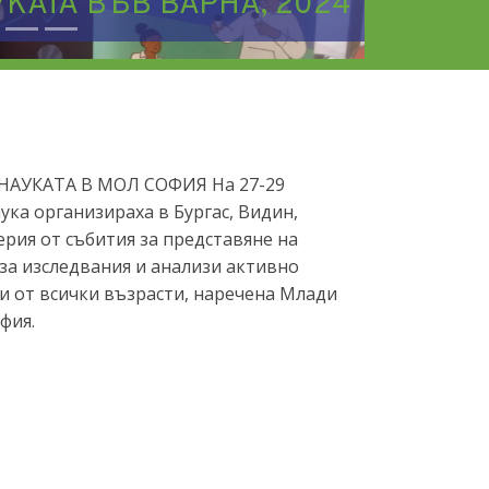
КАТА ВЪВ ВАРНА, 2024
М
АУКАТА В МОЛ СОФИЯ На 27-29
ка организираха в Бургас, Видин,
ерия от събития за представяне на
 за изследвания и анализи активно
и от всички възрасти, наречена Млади
фия.