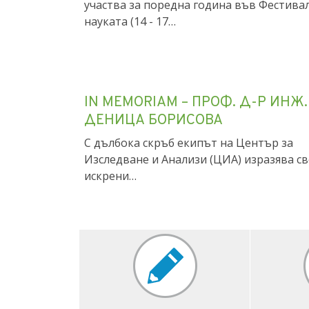
Центърът за изследване и анализи (ЦИА
участва за поредна година във Фестива
науката (14 - 17…
IN MEMORIAM – ПРОФ. Д-Р ИНЖ.
ДЕНИЦА БОРИСОВА
С дълбока скръб екипът на Център за
Изследване и Анализи (ЦИА) изразява с
искрени…