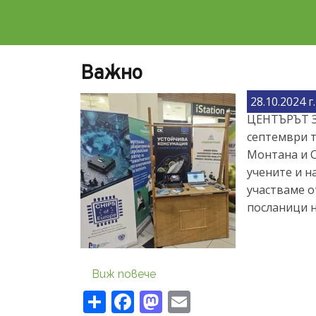
Важно
28.10.2024 г.
ЦЕНТЪРЪТ 
септември т
Монтана и С
учените и н
участваме о
посланици н
about Важно
Виж повече