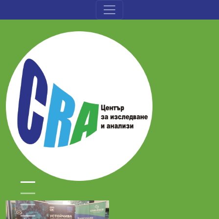
Премини към основното съдържание