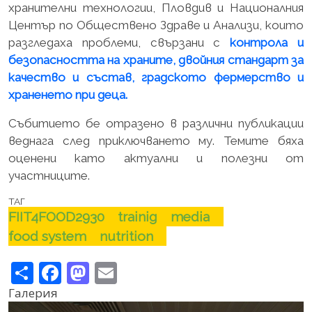
хранителни технологии, Пловдив и Националния
Център по Обществено Здраве и Анализи, които
разгледаха проблеми, свързани с
контрола и
безопасността на храните, двойния стандарт за
качество и състав, градското фермерство и
храненето при деца.
Събитието бе отразено в различни публикации
веднага след приключването му. Темите бяха
оценени като актуални и полезни от
участниците.
ТАГ
FIIT4FOOD2930
trainig
media
food system
nutrition
Share
Facebook
Mastodon
Email
Галерия