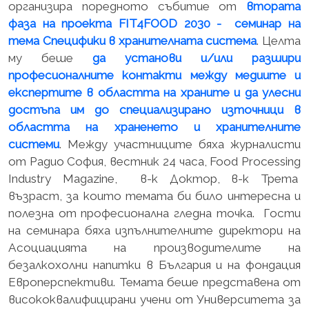
организира поредното събитие от
втората
фаза на проекта FIT4FOOD 2030 - семинар на
тема Специфики в хранителната система
. Целта
му беше
да установи и/или разшири
професионалните контакти между медиите и
експертите в областта на храните и да улесни
достъпа им до специализирано източници в
областта на храненето и хранителните
системи
. Между участниците бяха журналисти
от Радио София, вестник 24 часа, Food Processing
Industry Magazine, в-к Доктор, в-к Трета
възраст, за които темата би било интересна и
полезна от професионална гледна точка. Гости
на семинара бяха изпълнителните директори на
Асоциацията на производителите на
безалкохолни напитки в България и на фондация
Европерспективи. Темата беше представена от
висококвалифицирани учени от Университета за