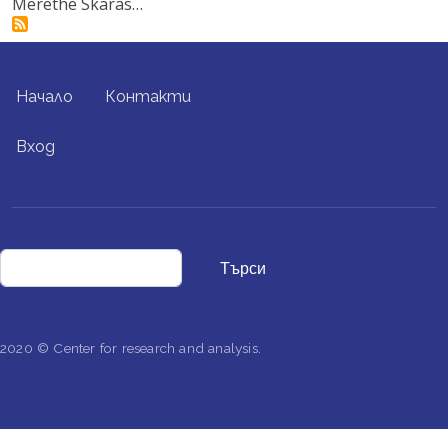
Merethe Skaras…
FOOTER MENU
Начало
Контакти
USER ACCOUNT MENU
Вход
Търси
2020 © Center for research and analysis.