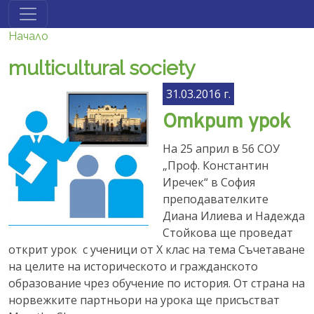
Премини към основното съдържание
Начало
multicultural society
31.03.2016 г.
Открит урок
На 25 април в 56 СОУ
„Проф. Константин
Иречек“ в София
преподавателките
Диана Илиева и Надежда
Стойкова ще проведат
открит урок с ученици от Х клас на тема Съчетаване
на целите на историческото и гражданското
образование чрез обучение по история. От страна на
норвежките партньори на урока ще присъстват