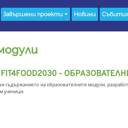
Завършени проекти
Новини
Събити
модули
 FIT4FOOD2030 - ОБРАЗОВАТЕЛ
ви съдържанието на образователните модули, разработ
м ученици.