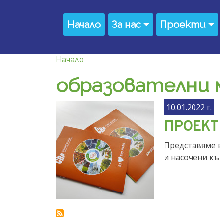
Премини към основното съдържание
Main navigation
Начало
За нас
Проекти
Начало
образователни 
10.01.2022 г.
ПРОЕКТ
Представяме 
и насочени къ