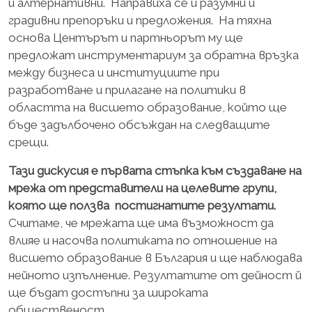
и алтернативни. Направиха се и разумни и
градивни препоръки и предложения. На тяхна
основа Центърът и партньорът му ще
предложат инструментариум за обратна връзка
между бизнеса и институциите при
разработване и прилагане на политики в
областта на висшето образование, който ще
бъде задълбочено обсъждан на следващите
срещи.
Тази дискусия е първата стъпка към създаване на
мрежа от представители на целевите групи,
която ще ползва постигнатите резултати.
Считаме, че мрежата ще има възможност да
влияе и насочва политиката по отношение на
висшето образование в България и ще наблюдава
нейното изпълнение. Резултатите от дейност й
ще бъдат достъпни за широката
общественост.