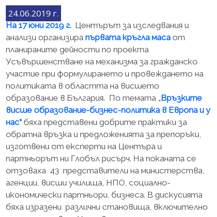
24.06.2019 г.
На 17 юни 2019 г.
Центърът за изследвания и
анализи организира
първата кръгла маса
от
планираните дейности по проекта
Усъвършенстване на механизма за гражданско
участие при формулирането и провеждането на
политиката в областта на висшето
образование в България. По темата „
Връзките
висше образование-бизнес-политика в Европа и у
нас“
бяха представени добрите практики за
обратна връзка и предложенията за препоръки,
изготвени от експерти на Центъра и
партньорът ни Глобъл рисърч. На поканата се
отзоваха 43 представители на министерства,
агенции, висши училища, НПО, социално-
икономически партньори, бизнеса. В дискусията
бяха изразени различни становища, включително