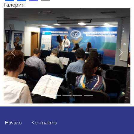
Галерия
Previous
Next
FOOTER MENU
Начало
Контакти