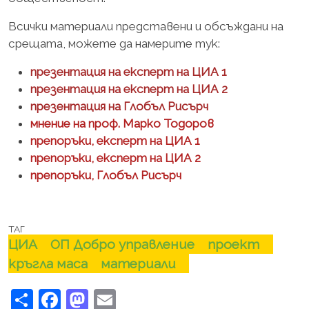
Всички материали представени и обсъждани на
срещата, можете да намерите тук:
презентация на експерт на ЦИА 1
презентация на експерт на ЦИА 2
презентация на Глобъл Рисърч
мнение на проф. Марко Тодоров
препоръки, експерт на ЦИА 1
препоръки, експерт на ЦИА 2
препоръки, Глобъл Рисърч
ТАГ
ЦИА
ОП Добро управление
проект
кръгла маса
материали
Share
Facebook
Mastodon
Email