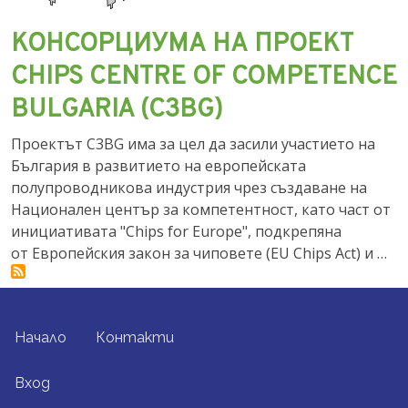
КОНСОРЦИУМА НА ПРОЕКТ
CHIPS CENTRE OF COMPETENCE
BULGARIA (C3BG)
Проектът C3BG има за цел да засили участието на
България в развитието на европейската
полупроводникова индустрия чрез създаване на
Национален център за компетентност, като част от
инициативата "Chips for Europe", подкрепяна
от Европейския закон за чиповете (EU Chips Act) и …
FOOTER MENU
Начало
Контакти
USER ACCOUNT MENU
Вход