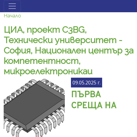
Премини към основното съдържание
Начало
ЦИА, проект С3BG,
Технически университет -
София, Национален център за
компетентност,
микроелектроникаи
09.05.2025 г.
ПЪРВА
СРЕЩА НА