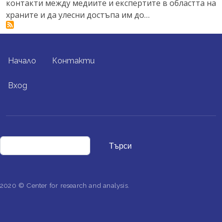
контакти между медиите и експертите в областта на
храните и да улесни достъпа им до…
FOOTER MENU
Начало
Контакти
USER ACCOUNT MENU
Вход
Търси
2020 © Center for research and analysis.